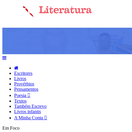
Escritores
Livros
Provérbios
Pensamentos
Poesia
Textos
Também Escrevo
Livros infantis
A Minha Conta
Em Foco