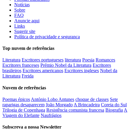
Notícias
Sobre
FAQ
Anuncie aqui
Links
Sugerir site
Política de privacidade e segurança
Top nuvem de referências
Literatura
Escritores portugueses
literatura
Poesia
Romances
Escritores franceses
Prémio Nobel da Literatura
Escritores
brasileiros
Escritores americanos
Escritores ingleses
Nobel da
Literatura
Freida
Nuvem de referências
Poemas épicos
António Lobo Antunes
choque de classes
Sete
raparigas desaparecem
João Morgado
A Brincadeira
Coreia do Sul
Trilogia de Copenhaga
Resistência comunista francesa
Biografia
A
Viagem do Elefante
Naufrágios
Subscreva a nossa Newsletter