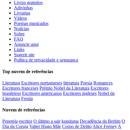
Livros gratuitos
Adivinhas
Livrarias
Vídeos
Poemas musicados
Notícias
Sobre
FAQ
Anuncie aqui
Links
Sugerir site
Política de privacidade e segurança
Top nuvem de referências
Literatura
Escritores portugueses
literatura
Poesia
Romances
Escritores franceses
Prémio Nobel da Literatura
Escritores
brasileiros
Escritores americanos
Escritores ingleses
Nobel da
Literatura
Freida
Nuvem de referências
Pepetela
escritor
O último a sair
kunduma
Decadência da Berlim
O
Dia da Coruja
Valter Hugo Mãe
Corpo de Delito
Alice Feeney
A