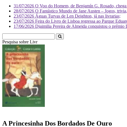
31/07/2026
O Voo do Homem, de Benjamín G. Rosado, chega às
28/07/2026
O Fantástico Mundo de Jane Austen – Jogos, trivia, 
23/07/2026
Águas Turvas de Len Deighton, já nas livrarias;
23/07/2026
Feira do Livro de Lisboa regressa ao Parque Eduar
17/06/2026
Djaimilia Pereira de Almeida conquistou o prémio 
Pesquisa sobre
Literatura
A Princesinha Dos Bordados De Ouro