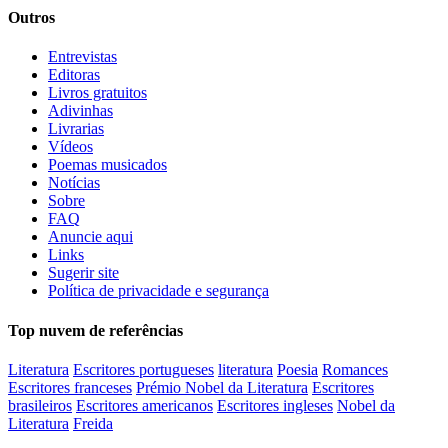
Outros
Entrevistas
Editoras
Livros gratuitos
Adivinhas
Livrarias
Vídeos
Poemas musicados
Notícias
Sobre
FAQ
Anuncie aqui
Links
Sugerir site
Política de privacidade e segurança
Top nuvem de referências
Literatura
Escritores portugueses
literatura
Poesia
Romances
Escritores franceses
Prémio Nobel da Literatura
Escritores
brasileiros
Escritores americanos
Escritores ingleses
Nobel da
Literatura
Freida