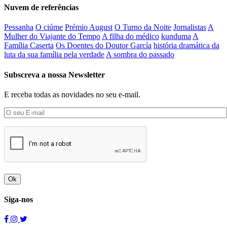
Nuvem de referências
Pessanha
O ciúme
Prémio August
O Turno da Noite
Jornalistas
A
Mulher do Viajante do Tempo
A filha do médico
kunduma
A
Família Caserta
Os Doentes do Doutor García
história dramática da
luta da sua família pela verdade
A sombra do passado
Subscreva a nossa Newsletter
E receba todas as novidades no seu e-mail.
Ok
Siga-nos