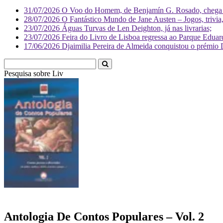
31/07/2026
O Voo do Homem, de Benjamín G. Rosado, chega às
28/07/2026
O Fantástico Mundo de Jane Austen – Jogos, trivia, 
23/07/2026
Águas Turvas de Len Deighton, já nas livrarias;
23/07/2026
Feira do Livro de Lisboa regressa ao Parque Eduar
17/06/2026
Djaimilia Pereira de Almeida conquistou o prémio 
Pesquisa sobre
Literatura
Antologia De Contos Populares – Vol. 2