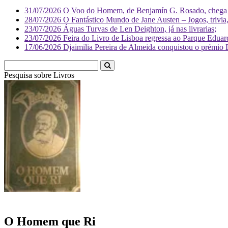
31/07/2026
O Voo do Homem, de Benjamín G. Rosado, chega às
28/07/2026
O Fantástico Mundo de Jane Austen – Jogos, trivia, 
23/07/2026
Águas Turvas de Len Deighton, já nas livrarias;
23/07/2026
Feira do Livro de Lisboa regressa ao Parque Eduar
17/06/2026
Djaimilia Pereira de Almeida conquistou o prémio 
Pesquisa sobre
L
O Homem que Ri