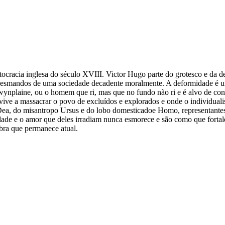
tocracia inglesa do século XVIII. Victor Hugo parte do grotesco e da 
e desmandos de uma sociedade decadente moralmente. A deformidade é um
wynplaine, ou o homem que ri, mas que no fundo não ri e é alvo de cont
e vive a massacrar o povo de excluídos e explorados e onde o individua
ea, do misantropo Ursus e do lobo domesticadoe Homo, representantes
ade e o amor que deles irradiam nunca esmorece e são como que forta
bra que permanece atual.