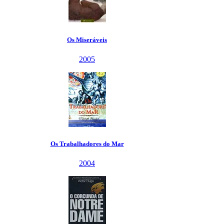
Os Miseráveis
2005
Os Trabalhadores do Mar
2004