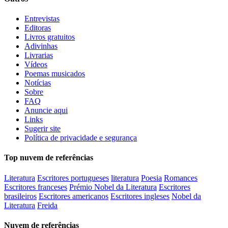
Entrevistas
Editoras
Livros gratuitos
Adivinhas
Livrarias
Vídeos
Poemas musicados
Notícias
Sobre
FAQ
Anuncie aqui
Links
Sugerir site
Política de privacidade e segurança
Top nuvem de referências
Literatura
Escritores portugueses
literatura
Poesia
Romances
Escritores franceses
Prémio Nobel da Literatura
Escritores
brasileiros
Escritores americanos
Escritores ingleses
Nobel da
Literatura
Freida
Nuvem de referências