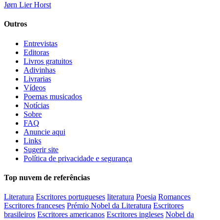
Jørn Lier Horst
Outros
Entrevistas
Editoras
Livros gratuitos
Adivinhas
Livrarias
Vídeos
Poemas musicados
Notícias
Sobre
FAQ
Anuncie aqui
Links
Sugerir site
Política de privacidade e segurança
Top nuvem de referências
Literatura
Escritores portugueses
literatura
Poesia
Romances
Escritores franceses
Prémio Nobel da Literatura
Escritores
brasileiros
Escritores americanos
Escritores ingleses
Nobel da