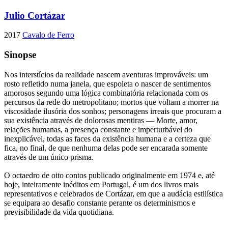
Julio Cortázar
2017
Cavalo de Ferro
Sinopse
Nos interstícios da realidade nascem aventuras improváveis: um
rosto refletido numa janela, que espoleta o nascer de sentimentos
amorosos segundo uma lógica combinatória relacionada com os
percursos da rede do metropolitano; mortos que voltam a morrer na
viscosidade ilusória dos sonhos; personagens irreais que procuram a
sua existência através de dolorosas mentiras — Morte, amor,
relações humanas, a presença constante e imperturbável do
inexplicável, todas as faces da existência humana e a certeza que
fica, no final, de que nenhuma delas pode ser encarada somente
através de um único prisma.
O octaedro de oito contos publicado originalmente em 1974 e, até
hoje, inteiramente inéditos em Portugal, é um dos livros mais
representativos e celebrados de Cortázar, em que a audácia estilística
se equipara ao desafio constante perante os determinismos e
previsibilidade da vida quotidiana.