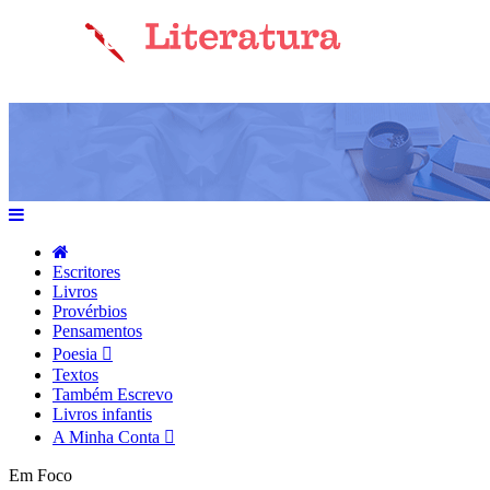
Escritores
Livros
Provérbios
Pensamentos
Poesia
Textos
Também Escrevo
Livros infantis
A Minha Conta
Em Foco