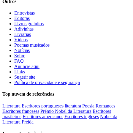
Outros
Entrevistas
Editoras
Livros gratuitos
Adivinhas
Livrarias
Vídeos
Poemas musicados
Notícias
Sobre
FAQ
Anuncie aqui
Links
Sugerir site
Política de privacidade e segurança
Top nuvem de referências
Literatura
Escritores portugueses
literatura
Poesia
Romances
Escritores franceses
Prémio Nobel da Literatura
Escritores
brasileiros
Escritores americanos
Escritores ingleses
Nobel da
Literatura
Freida