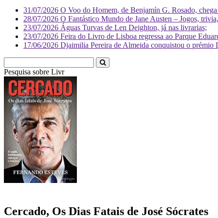
31/07/2026
O Voo do Homem, de Benjamín G. Rosado, chega às
28/07/2026
O Fantástico Mundo de Jane Austen – Jogos, trivia, 
23/07/2026
Águas Turvas de Len Deighton, já nas livrarias;
23/07/2026
Feira do Livro de Lisboa regressa ao Parque Eduar
17/06/2026
Djaimilia Pereira de Almeida conquistou o prémio 
Pesquisa sobre
Literatura
Cercado, Os Dias Fatais de José Sócrates