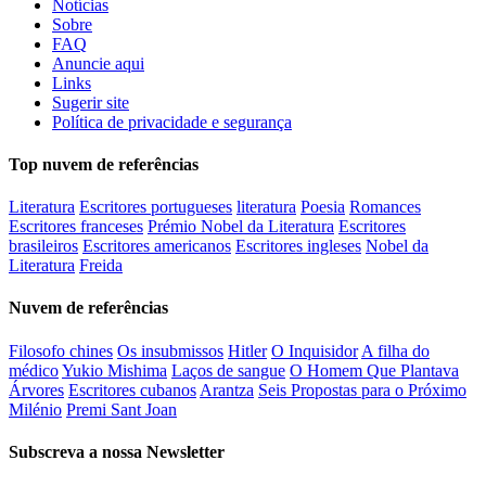
Notícias
Sobre
FAQ
Anuncie aqui
Links
Sugerir site
Política de privacidade e segurança
Top nuvem de referências
Literatura
Escritores portugueses
literatura
Poesia
Romances
Escritores franceses
Prémio Nobel da Literatura
Escritores
brasileiros
Escritores americanos
Escritores ingleses
Nobel da
Literatura
Freida
Nuvem de referências
Filosofo chines
Os insubmissos
Hitler
O Inquisidor
A filha do
médico
Yukio Mishima
Laços de sangue
O Homem Que Plantava
Árvores
Escritores cubanos
Arantza
Seis Propostas para o Próximo
Milénio
Premi Sant Joan
Subscreva a nossa Newsletter