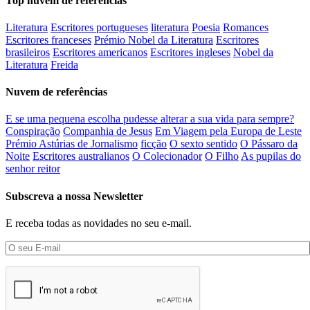
Top nuvem de referências
Literatura
Escritores portugueses
literatura
Poesia
Romances
Escritores franceses
Prémio Nobel da Literatura
Escritores
brasileiros
Escritores americanos
Escritores ingleses
Nobel da
Literatura
Freida
Nuvem de referências
E se uma pequena escolha pudesse alterar a sua vida para sempre?
Conspiração
Companhia de Jesus
Em Viagem pela Europa de Leste
Prémio Astúrias de Jornalismo
ficção
O sexto sentido
O Pássaro da
Noite
Escritores australianos
O Colecionador
O Filho
As pupilas do
senhor reitor
Subscreva a nossa Newsletter
E receba todas as novidades no seu e-mail.