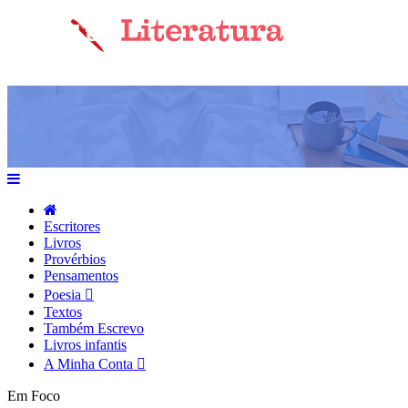
Escritores
Livros
Provérbios
Pensamentos
Poesia
Textos
Também Escrevo
Livros infantis
A Minha Conta
Em Foco