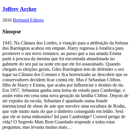
Jeffrey Archer
2016
Bertrand Editora
Sinopse
1945. Na Câmara dos Lordes, a votação para a atribuição da fortuna
dos Barrington acabou em empate. Harry regressa à América para
promover o seu novo romance, ao passo que a sua amada Emma
parte à procura da menina que foi encontrada abandonada no
gabinete do seu pai na noite em que ele foi assassinado. Quando
chegam as eleições gerais, Giles Barrington tem de defender o seu
lugar na Câmara dos Comuns e fica horrorizado ao descobrir que os
conservadores decidem ficar contra ele. Mas é Sebastian Clifton,
filho de Harry e Emma, que acaba por influenciar o destino do tio.
Em 1957, Sebastian ganha uma bolsa de estudo para Cambridge, e
assim entra em cena uma nova geração da família Clifton. Depois de
ser expulso da escola, Sebastian é apanhado numa fraude
internacional de obras de arte que envolve uma escultura de Rodin,
que vale muito mais do que o dinheiro conseguido em leilão. Será
que ele se torna milionário? Irá para Cambridge? Correrá perigo de
vida? O Segredo Mais Bem Guardado responde a todas estas
perguntas, mas levanta muitas mais…