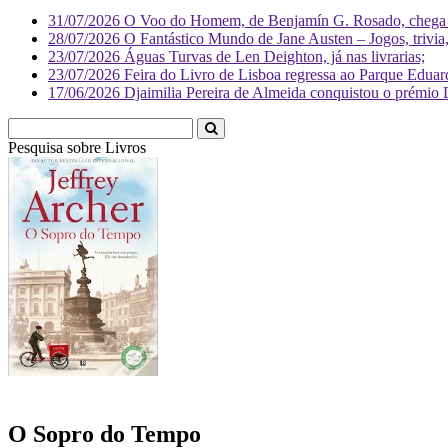
31/07/2026
O Voo do Homem, de Benjamín G. Rosado, chega às
28/07/2026
O Fantástico Mundo de Jane Austen – Jogos, trivia, 
23/07/2026
Águas Turvas de Len Deighton, já nas livrarias;
23/07/2026
Feira do Livro de Lisboa regressa ao Parque Eduar
17/06/2026
Djaimilia Pereira de Almeida conquistou o prémio 
Pesquisa sobre
Liv
O Sopro do Tempo