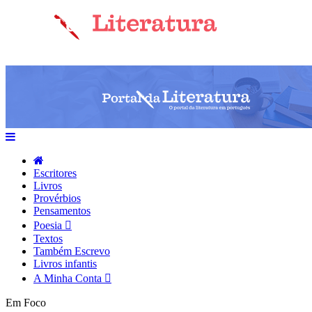
Escritores
Livros
Provérbios
Pensamentos
Poesia
Textos
Também Escrevo
Livros infantis
A Minha Conta
Em Foco