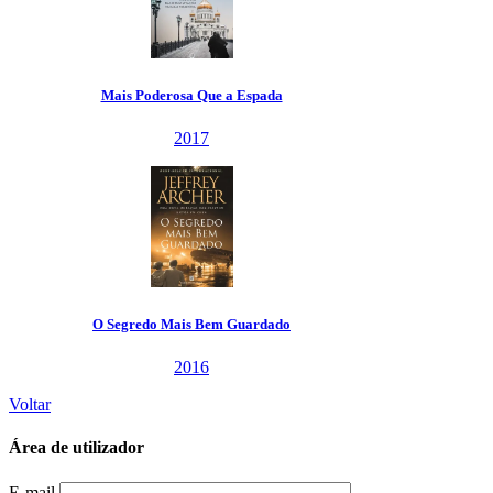
 Espada
Guardado
Voltar
Área de utilizador
E-mail