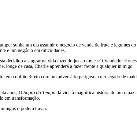
umper sonha um dia assumir o negócio de venda de fruta e legumes do 
ante e um negócio em dificuldades.
á decidido a singrar na vida fazendo jus ao mote «O Vendedor Honest
de, longe de casa, Charlie aprenderá a fazer frente a qualquer inimigo.
tra em conflito direto com um adversário perigoso, cujo legado de mald
enta anos,
O Sopro do Tempo
dá vida à magnífica história de um rapa
lo em transformação.
inimigos o podem travar.