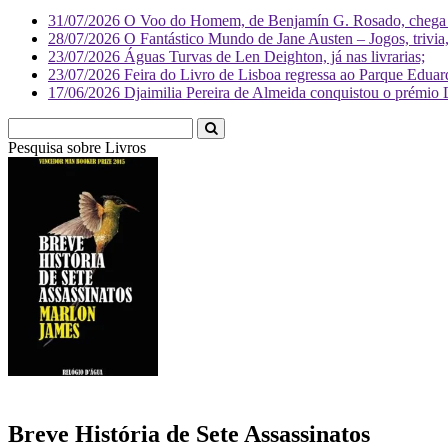
31/07/2026
O Voo do Homem, de Benjamín G. Rosado, chega às
28/07/2026
O Fantástico Mundo de Jane Austen – Jogos, trivia, 
23/07/2026
Águas Turvas de Len Deighton, já nas livrarias;
23/07/2026
Feira do Livro de Lisboa regressa ao Parque Eduar
17/06/2026
Djaimilia Pereira de Almeida conquistou o prémio 
Pesquisa sobre
L
Breve História de Sete Assassinatos