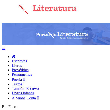
Escritores
Livros
Provérbios
Pensamentos
Poesia
Textos
Também Escrevo
Livros infantis
A Minha Conta
Em Foco