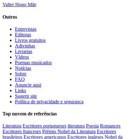
Valter Hugo Mãe
Outros
Entrevistas
Editoras
Livros gratuitos
Adivinhas
Livrarias
Vídeos
Poemas musicados
Notícias
Sobre
FAQ
Anuncie aqui
Links
Sugerir site
Política de privacidade e segurança
Top nuvem de referências
Literatura
Escritores portugueses
literatura
Poesia
Romances
Escritores franceses
Prémio Nobel da Literatura
Escritores
brasileiros
Escritores americanos
Escritores ingleses
Nobel da