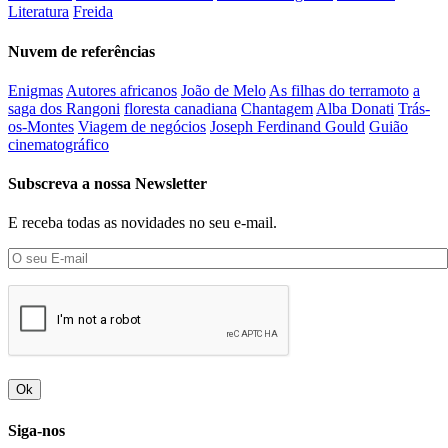
Literatura
Freida
Nuvem de referências
Enigmas
Autores africanos
João de Melo
As filhas do terramoto
a
saga dos Rangoni
floresta canadiana
Chantagem
Alba Donati
Trás-
os-Montes
Viagem de negócios
Joseph Ferdinand Gould
Guião
cinematográfico
Subscreva a nossa Newsletter
E receba todas as novidades no seu e-mail.
Ok
Siga-nos