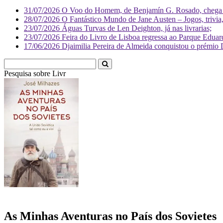
31/07/2026
O Voo do Homem, de Benjamín G. Rosado, chega às
28/07/2026
O Fantástico Mundo de Jane Austen – Jogos, trivia, 
23/07/2026
Águas Turvas de Len Deighton, já nas livrarias;
23/07/2026
Feira do Livro de Lisboa regressa ao Parque Eduar
17/06/2026
Djaimilia Pereira de Almeida conquistou o prémio 
Pesquisa sobre
Literatura
As Minhas Aventuras no País dos Sovietes