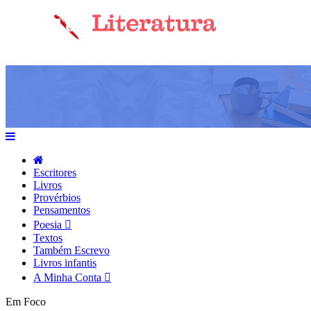
Escritores
Livros
Provérbios
Pensamentos
Poesia
Textos
Também Escrevo
Livros infantis
A Minha Conta
Em Foco