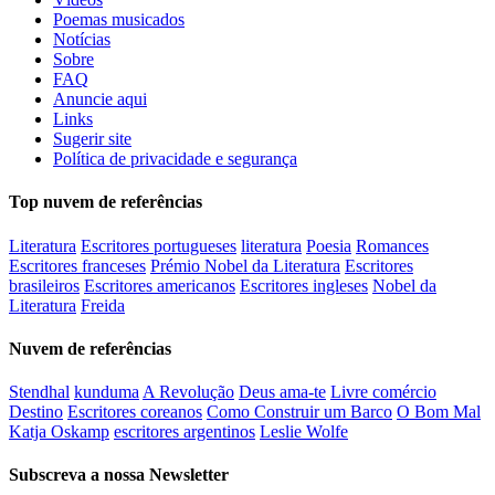
Poemas musicados
Notícias
Sobre
FAQ
Anuncie aqui
Links
Sugerir site
Política de privacidade e segurança
Top nuvem de referências
Literatura
Escritores portugueses
literatura
Poesia
Romances
Escritores franceses
Prémio Nobel da Literatura
Escritores
brasileiros
Escritores americanos
Escritores ingleses
Nobel da
Literatura
Freida
Nuvem de referências
Stendhal
kunduma
A Revolução
Deus ama-te
Livre comércio
Destino
Escritores coreanos
Como Construir um Barco
O Bom Mal
Katja Oskamp
escritores argentinos
Leslie Wolfe
Subscreva a nossa Newsletter