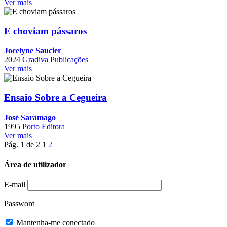
Ver mais
E choviam pássaros
Jocelyne Saucier
2024
Gradiva Publicações
Ver mais
Ensaio Sobre a Cegueira
José Saramago
1995
Porto Editora
Ver mais
Pág. 1 de 2
1
2
Área de utilizador
E-mail
Password
Mantenha-me conectado