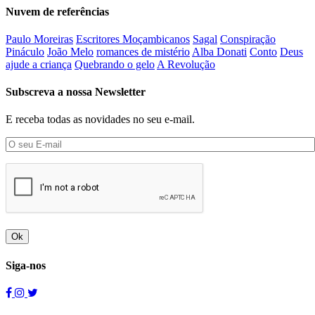
Nuvem de referências
Paulo Moreiras
Escritores Moçambicanos
Sagal
Conspiração
Pináculo
João Melo
romances de mistério
Alba Donati
Conto
Deus
ajude a criança
Quebrando o gelo
A Revolução
Subscreva a nossa Newsletter
E receba todas as novidades no seu e-mail.
Ok
Siga-nos