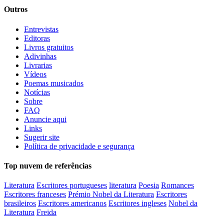
Outros
Entrevistas
Editoras
Livros gratuitos
Adivinhas
Livrarias
Vídeos
Poemas musicados
Notícias
Sobre
FAQ
Anuncie aqui
Links
Sugerir site
Política de privacidade e segurança
Top nuvem de referências
Literatura
Escritores portugueses
literatura
Poesia
Romances
Escritores franceses
Prémio Nobel da Literatura
Escritores
brasileiros
Escritores americanos
Escritores ingleses
Nobel da
Literatura
Freida