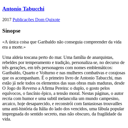
Antonio Tabucchi
2017
Publicações Dom Quixote
Sinopse
«A única coisa que Garibaldo não conseguia compreender da vida
era a morte.»
Uma aldeia toscana perto do mar. Uma família de anarquistas,
rebeldes por temperamento e tradição, personaliza-se, no decurso de
três gerações, em três personagens com nomes emblemáticos:
Garibaldo, Quarto e Volturno e nas mulheres combativas e corajosas
que os acompanham. É o primeiro livro de Antonio Tabucchi, mas
estão já nele todos os elementos das suas obras mais maduras, desde
O Jogo do Reverso a Afirma Pereira: o duplo, o gosto pelos
equívocos, o fascínio épico, a tensão moral. Nestas páginas, o autor
recria com humor e uma subtil melancolia um mundo campesino,
arcaico, hoje desaparecido, e reconstrói com fantasiosas trouvailles
uma anti-história da Itália do lado dos vencidos, uma fábula popular
impregnada do sentido secreto, mas não obscuro, da fragilidade da
vida.