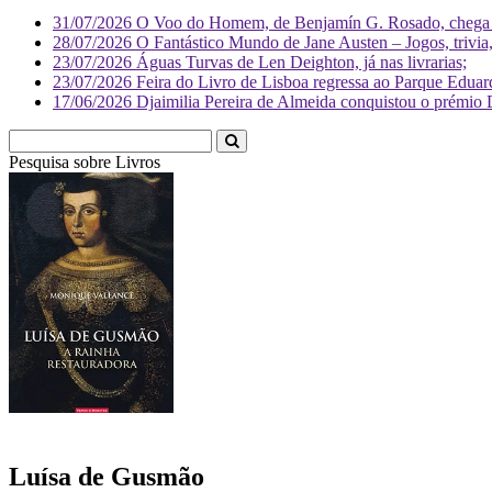
31/07/2026
O Voo do Homem, de Benjamín G. Rosado, chega às
28/07/2026
O Fantástico Mundo de Jane Austen – Jogos, trivia, 
23/07/2026
Águas Turvas de Len Deighton, já nas livrarias;
23/07/2026
Feira do Livro de Lisboa regressa ao Parque Eduar
17/06/2026
Djaimilia Pereira de Almeida conquistou o prémio 
Pesquisa sobre
Li
Luísa de Gusmão