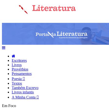
Escritores
Livros
Provérbios
Pensamentos
Poesia
Textos
Também Escrevo
Livros infantis
A Minha Conta
Em Foco