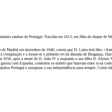
ntes rainhas de Portugal. Nascida em 1613, era filha do duque de Med
 de Madrid em dezembro de 1640, consta que D. Luísa terá dito: «Ante
e à conspiração e a tornar-se o primeiro rei da dinastia de Bragança. Q
, em 1656, após a morte de D. João IV e enquanto o seu filho D. Afonso
 guerra com Espanha, controlou os nobres que lutavam entre si na corte
 ajudou Portugal a assegurar a sua independência para sempre. Como t