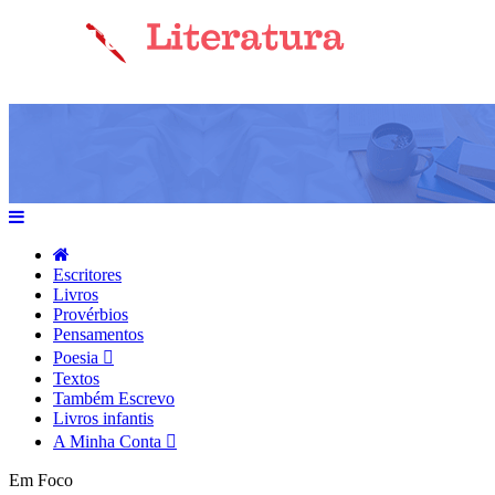
Escritores
Livros
Provérbios
Pensamentos
Poesia
Textos
Também Escrevo
Livros infantis
A Minha Conta
Em Foco