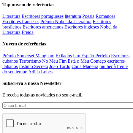
Top nuvem de referências
Literatura
Escritores portugueses
literatura
Poesia
Romances
Escritores franceses
Prémio Nobel da Literatura
Escritores
brasileiros
Escritores americanos
Escritores ingleses
Nobel da
Literatura
Freida
Nuvem de referências
Prémio Somerset Maugham
Exilados
Um Espião Perfeito
Escritores
cubanos
Terrorrismo
No Meu Fim Está o Meu Começo
escritores
italianos
Instinto Secreto
João Tordo
Carla Madeira
mulher à frente
do seu tempo
Adília Lopes
Subscreva a nossa Newsletter
E receba todas as novidades no seu e-mail.