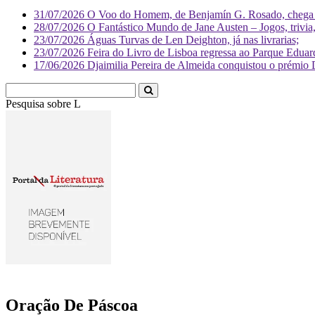
31/07/2026
O Voo do Homem, de Benjamín G. Rosado, chega às
28/07/2026
O Fantástico Mundo de Jane Austen – Jogos, trivia, 
23/07/2026
Águas Turvas de Len Deighton, já nas livrarias;
23/07/2026
Feira do Livro de Lisboa regressa ao Parque Eduar
17/06/2026
Djaimilia Pereira de Almeida conquistou o prémio 
Pesquisa sobre
Literatura
Oração De Páscoa