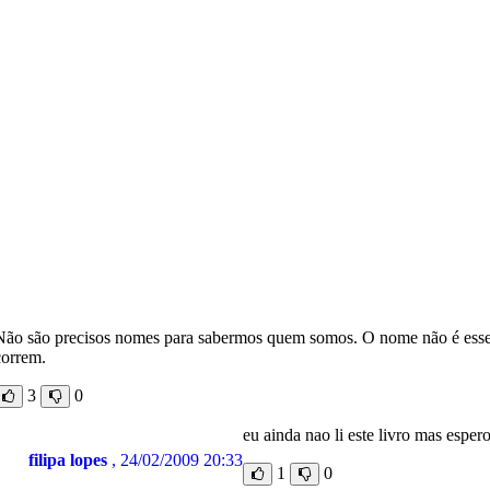
Não são precisos nomes para sabermos quem somos. O nome não é essenci
correm.
3
0
eu ainda nao li este livro mas esper
filipa lopes
, 24/02/2009 20:33
1
0