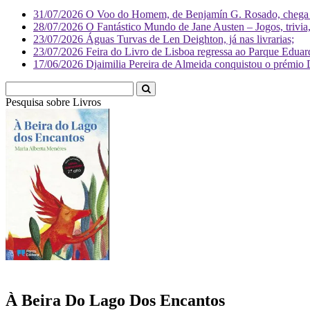
31/07/2026
O Voo do Homem, de Benjamín G. Rosado, chega às
28/07/2026
O Fantástico Mundo de Jane Austen – Jogos, trivia, 
23/07/2026
Águas Turvas de Len Deighton, já nas livrarias;
23/07/2026
Feira do Livro de Lisboa regressa ao Parque Eduar
17/06/2026
Djaimilia Pereira de Almeida conquistou o prémio 
Pesquisa sobre
Livr
À Beira Do Lago Dos Encantos