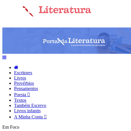
Escritores
Livros
Provérbios
Pensamentos
Poesia
Textos
Também Escrevo
Livros infantis
A Minha Conta
Em Foco