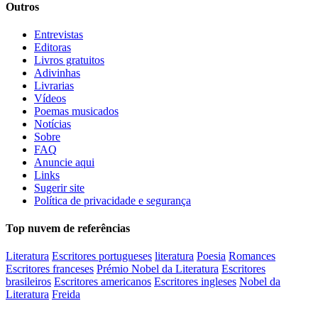
Outros
Entrevistas
Editoras
Livros gratuitos
Adivinhas
Livrarias
Vídeos
Poemas musicados
Notícias
Sobre
FAQ
Anuncie aqui
Links
Sugerir site
Política de privacidade e segurança
Top nuvem de referências
Literatura
Escritores portugueses
literatura
Poesia
Romances
Escritores franceses
Prémio Nobel da Literatura
Escritores
brasileiros
Escritores americanos
Escritores ingleses
Nobel da
Literatura
Freida