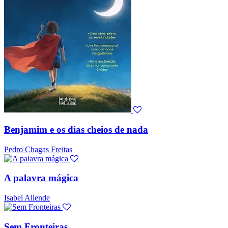
Benjamim e os dias cheios de nada
Pedro Chagas Freitas
A palavra mágica
Isabel Allende
Sem Fronteiras