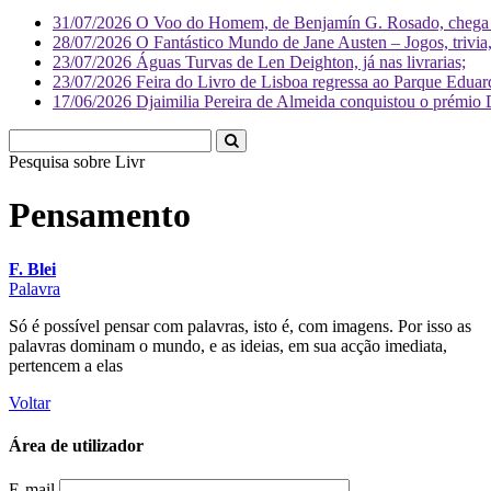
31/07/2026
O Voo do Homem, de Benjamín G. Rosado, chega às
28/07/2026
O Fantástico Mundo de Jane Austen – Jogos, trivia, 
23/07/2026
Águas Turvas de Len Deighton, já nas livrarias;
23/07/2026
Feira do Livro de Lisboa regressa ao Parque Eduar
17/06/2026
Djaimilia Pereira de Almeida conquistou o prémio 
Pesquisa sobre
Literatura
Pensamento
F. Blei
Palavra
Só é possível pensar com palavras, isto é, com imagens. Por isso as
palavras dominam o mundo, e as ideias, em sua acção imediata,
pertencem a elas
Voltar
Área de utilizador
E-mail