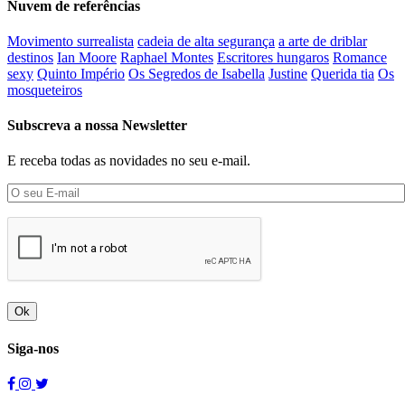
Nuvem de referências
Movimento surrealista
cadeia de alta segurança
a arte de driblar
destinos
Ian Moore
Raphael Montes
Escritores hungaros
Romance
sexy
Quinto Império
Os Segredos de Isabella
Justine
Querida tia
Os
mosqueteiros
Subscreva a nossa Newsletter
E receba todas as novidades no seu e-mail.
Ok
Siga-nos