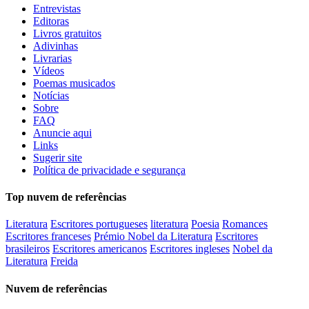
Entrevistas
Editoras
Livros gratuitos
Adivinhas
Livrarias
Vídeos
Poemas musicados
Notícias
Sobre
FAQ
Anuncie aqui
Links
Sugerir site
Política de privacidade e segurança
Top nuvem de referências
Literatura
Escritores portugueses
literatura
Poesia
Romances
Escritores franceses
Prémio Nobel da Literatura
Escritores
brasileiros
Escritores americanos
Escritores ingleses
Nobel da
Literatura
Freida
Nuvem de referências