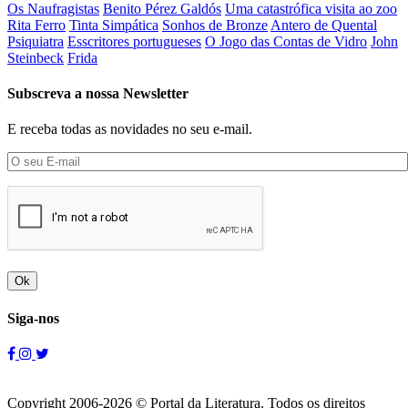
Os Naufragistas
Benito Pérez Galdós
Uma catastrófica visita ao zoo
Rita Ferro
Tinta Simpática
Sonhos de Bronze
Antero de Quental
Psiquiatra
Esscritores portugueses
O Jogo das Contas de Vidro
John
Steinbeck
Frida
Subscreva a nossa Newsletter
E receba todas as novidades no seu e-mail.
Ok
Siga-nos
Copyright 2006-2026 © Portal da Literatura. Todos os direitos