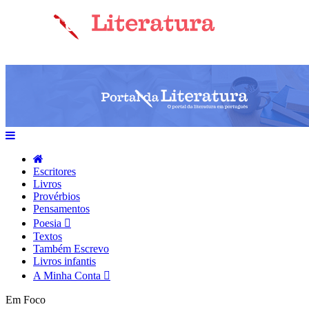
Escritores
Livros
Provérbios
Pensamentos
Poesia
Textos
Também Escrevo
Livros infantis
A Minha Conta
Em Foco