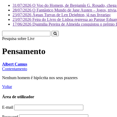
31/07/2026
O Voo do Homem, de Benjamín G. Rosado, chega às
28/07/2026
O Fantástico Mundo de Jane Austen – Jogos, trivia, 
23/07/2026
Águas Turvas de Len Deighton, já nas livrarias;
23/07/2026
Feira do Livro de Lisboa regressa ao Parque Eduar
17/06/2026
Djaimilia Pereira de Almeida conquistou o prémio 
Pesquisa sobre
Literatura
Pensamento
Albert Camus
Contentamento
Nenhum homem é hipócrita nos seus prazeres
Voltar
Área de utilizador
E-mail
Password