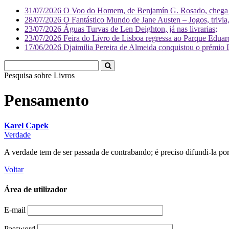
31/07/2026
O Voo do Homem, de Benjamín G. Rosado, chega às
28/07/2026
O Fantástico Mundo de Jane Austen – Jogos, trivia, 
23/07/2026
Águas Turvas de Len Deighton, já nas livrarias;
23/07/2026
Feira do Livro de Lisboa regressa ao Parque Eduar
17/06/2026
Djaimilia Pereira de Almeida conquistou o prémio 
Pesquisa sobre
Pensamento
Karel Capek
Verdade
A verdade tem de ser passada de contrabando; é preciso difundi-la po
Voltar
Área de utilizador
E-mail
Password