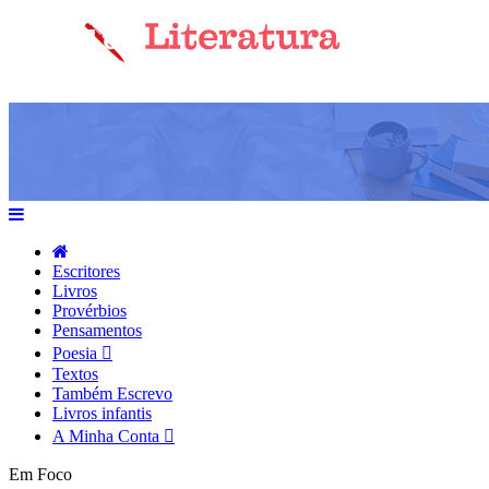
Escritores
Livros
Provérbios
Pensamentos
Poesia
Textos
Também Escrevo
Livros infantis
A Minha Conta
Em Foco