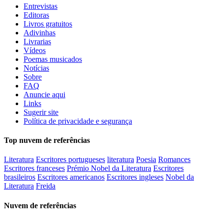
Entrevistas
Editoras
Livros gratuitos
Adivinhas
Livrarias
Vídeos
Poemas musicados
Notícias
Sobre
FAQ
Anuncie aqui
Links
Sugerir site
Política de privacidade e segurança
Top nuvem de referências
Literatura
Escritores portugueses
literatura
Poesia
Romances
Escritores franceses
Prémio Nobel da Literatura
Escritores
brasileiros
Escritores americanos
Escritores ingleses
Nobel da
Literatura
Freida
Nuvem de referências