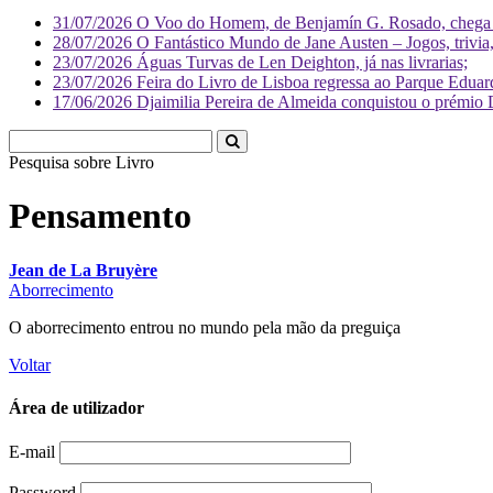
31/07/2026
O Voo do Homem, de Benjamín G. Rosado, chega às
28/07/2026
O Fantástico Mundo de Jane Austen – Jogos, trivia, 
23/07/2026
Águas Turvas de Len Deighton, já nas livrarias;
23/07/2026
Feira do Livro de Lisboa regressa ao Parque Eduar
17/06/2026
Djaimilia Pereira de Almeida conquistou o prémio 
Pesquisa sobre
Li
Pensamento
Jean de La Bruyère
Aborrecimento
O aborrecimento entrou no mundo pela mão da preguiça
Voltar
Área de utilizador
E-mail
Password