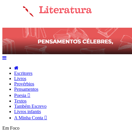
Escritores
Livros
Provérbios
Pensamentos
Poesia
Textos
Também Escrevo
Livros infantis
A Minha Conta
Em Foco