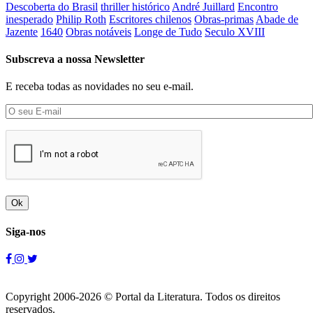
Descoberta do Brasil
thriller histórico
André Juillard
Encontro
inesperado
Philip Roth
Escritores chilenos
Obras-primas
Abade de
Jazente
1640
Obras notáveis
Longe de Tudo
Seculo XVIII
Subscreva a nossa Newsletter
E receba todas as novidades no seu e-mail.
Ok
Siga-nos
Copyright 2006-2026 © Portal da Literatura. Todos os direitos
reservados.