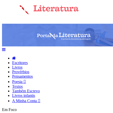
Escritores
Livros
Provérbios
Pensamentos
Poesia
Textos
Também Escrevo
Livros infantis
A Minha Conta
Em Foco