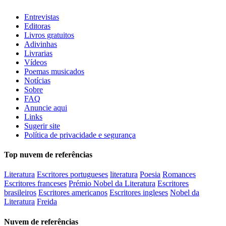
Entrevistas
Editoras
Livros gratuitos
Adivinhas
Livrarias
Vídeos
Poemas musicados
Notícias
Sobre
FAQ
Anuncie aqui
Links
Sugerir site
Política de privacidade e segurança
Top nuvem de referências
Literatura
Escritores portugueses
literatura
Poesia
Romances
Escritores franceses
Prémio Nobel da Literatura
Escritores
brasileiros
Escritores americanos
Escritores ingleses
Nobel da
Literatura
Freida
Nuvem de referências