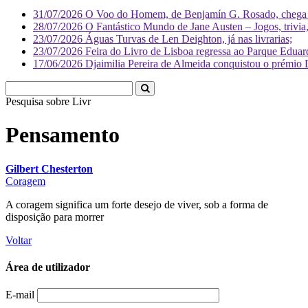
31/07/2026
O Voo do Homem, de Benjamín G. Rosado, chega às
28/07/2026
O Fantástico Mundo de Jane Austen – Jogos, trivia, 
23/07/2026
Águas Turvas de Len Deighton, já nas livrarias;
23/07/2026
Feira do Livro de Lisboa regressa ao Parque Eduar
17/06/2026
Djaimilia Pereira de Almeida conquistou o prémio 
Pesquisa sobre
Literatura
Pensamento
Gilbert Chesterton
Coragem
A coragem significa um forte desejo de viver, sob a forma de
disposição para morrer
Voltar
Área de utilizador
E-mail