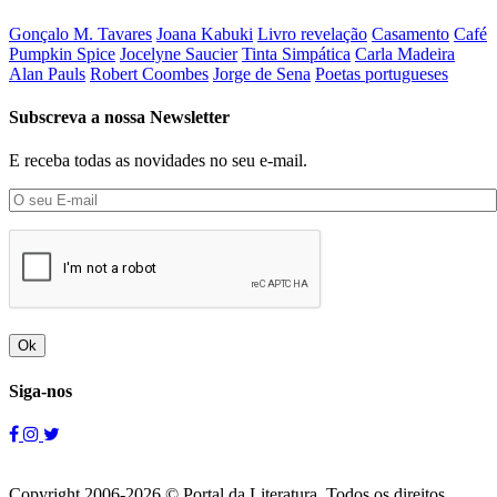
Gonçalo M. Tavares
Joana Kabuki
Livro revelação
Casamento
Café
Pumpkin Spice
Jocelyne Saucier
Tinta Simpática
Carla Madeira
Alan Pauls
Robert Coombes
Jorge de Sena
Poetas portugueses
Subscreva a nossa Newsletter
E receba todas as novidades no seu e-mail.
Ok
Siga-nos
Copyright 2006-2026 © Portal da Literatura. Todos os direitos