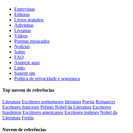
Entrevistas
Editoras
Livros gratuitos
Adivinhas
Livrarias
Vídeos
Poemas musicados
Notícias
Sobre
FAQ
Anuncie aqui
Links
Sugerir site
Política de privacidade e segurança
Top nuvem de referências
Literatura
Escritores portugueses
literatura
Poesia
Romances
Escritores franceses
Prémio Nobel da Literatura
Escritores
brasileiros
Escritores americanos
Escritores ingleses
Nobel da
Literatura
Freida
Nuvem de referências