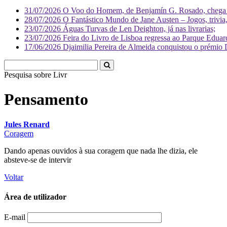
31/07/2026
O Voo do Homem, de Benjamín G. Rosado, chega às
28/07/2026
O Fantástico Mundo de Jane Austen – Jogos, trivia, 
23/07/2026
Águas Turvas de Len Deighton, já nas livrarias;
23/07/2026
Feira do Livro de Lisboa regressa ao Parque Eduar
17/06/2026
Djaimilia Pereira de Almeida conquistou o prémio 
Pesquisa sobre
Literatura
Pensamento
Jules Renard
Coragem
Dando apenas ouvidos à sua coragem que nada lhe dizia, ele
absteve-se de intervir
Voltar
Área de utilizador
E-mail