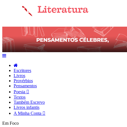
Escritores
Livros
Provérbios
Pensamentos
Poesia
Textos
Também Escrevo
Livros infantis
A Minha Conta
Em Foco