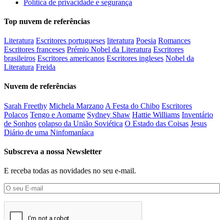
Política de privacidade e segurança
Top nuvem de referências
Literatura
Escritores portugueses
literatura
Poesia
Romances
Escritores franceses
Prémio Nobel da Literatura
Escritores
brasileiros
Escritores americanos
Escritores ingleses
Nobel da
Literatura
Freida
Nuvem de referências
Sarah Freethy
Michela Marzano
A Festa do Chibo
Escritores
Polacos
Tengo e Aomame
Sydney Shaw
Hattie Williams
Inventário
de Sonhos
colapso da União Soviética
O Estado das Coisas
Jesus
Diário de uma Ninfomaníaca
Subscreva a nossa Newsletter
E receba todas as novidades no seu e-mail.