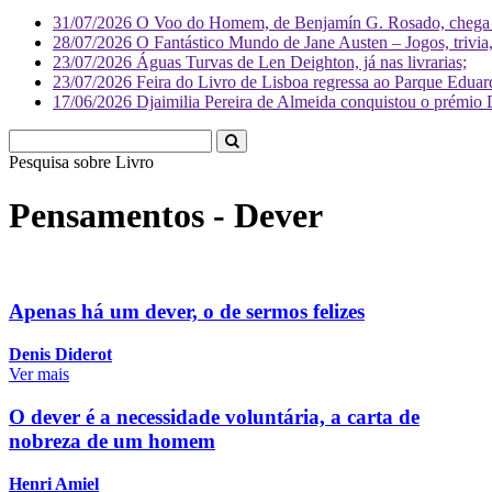
31/07/2026
O Voo do Homem, de Benjamín G. Rosado, chega às
28/07/2026
O Fantástico Mundo de Jane Austen – Jogos, trivia, 
23/07/2026
Águas Turvas de Len Deighton, já nas livrarias;
23/07/2026
Feira do Livro de Lisboa regressa ao Parque Eduar
17/06/2026
Djaimilia Pereira de Almeida conquistou o prémio 
Pesquisa sobre
Literatura
Pensamentos - Dever
Apenas há um dever, o de sermos felizes
Denis Diderot
Ver mais
O dever é a necessidade voluntária, a carta de
nobreza de um homem
Henri Amiel