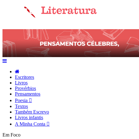
Escritores
Livros
Provérbios
Pensamentos
Poesia
Textos
Também Escrevo
Livros infantis
A Minha Conta
Em Foco