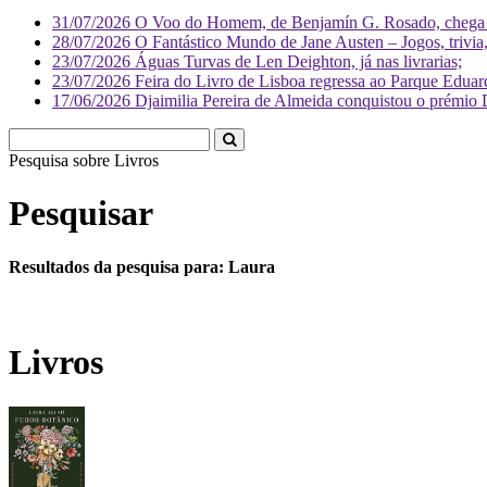
31/07/2026
O Voo do Homem, de Benjamín G. Rosado, chega às
28/07/2026
O Fantástico Mundo de Jane Austen – Jogos, trivia, 
23/07/2026
Águas Turvas de Len Deighton, já nas livrarias;
23/07/2026
Feira do Livro de Lisboa regressa ao Parque Eduar
17/06/2026
Djaimilia Pereira de Almeida conquistou o prémio 
Pesquisa sobre
Pesquisar
Resultados da pesquisa para: Laura
Livros