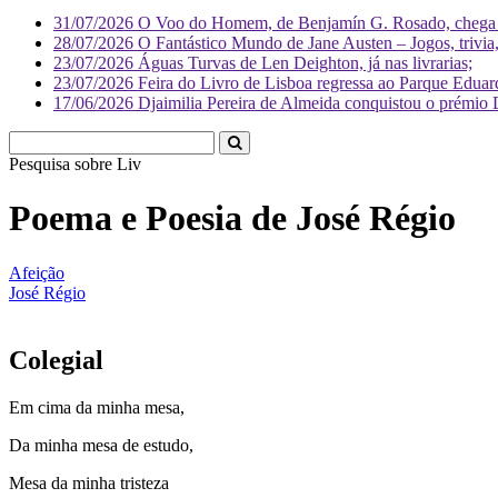
31/07/2026
O Voo do Homem, de Benjamín G. Rosado, chega às
28/07/2026
O Fantástico Mundo de Jane Austen – Jogos, trivia, 
23/07/2026
Águas Turvas de Len Deighton, já nas livrarias;
23/07/2026
Feira do Livro de Lisboa regressa ao Parque Eduar
17/06/2026
Djaimilia Pereira de Almeida conquistou o prémio 
Pesquisa sobre
Literatura
Poema e Poesia de José Régio
Afeição
José Régio
Colegial
Em cima da minha mesa,
Da minha mesa de estudo,
Mesa da minha tristeza