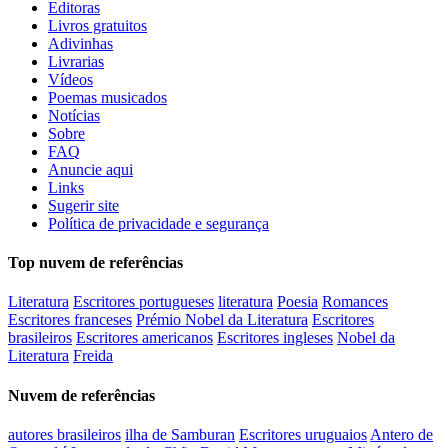
Editoras
Livros gratuitos
Adivinhas
Livrarias
Vídeos
Poemas musicados
Notícias
Sobre
FAQ
Anuncie aqui
Links
Sugerir site
Política de privacidade e segurança
Top nuvem de referências
Literatura
Escritores portugueses
literatura
Poesia
Romances
Escritores franceses
Prémio Nobel da Literatura
Escritores
brasileiros
Escritores americanos
Escritores ingleses
Nobel da
Literatura
Freida
Nuvem de referências
autores brasileiros
ilha de Samburan
Escritores uruguaios
Antero de