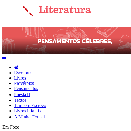
Escritores
Livros
Provérbios
Pensamentos
Poesia
Textos
Também Escrevo
Livros infantis
A Minha Conta
Em Foco