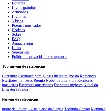
Editoras
Livros gratuitos
Adivinhas
Livrarias
Vídeos
Poemas musicados
Notícias
Sobre
FAQ
Anuncie aqui
Links
Sugerir site
Política de privacidade e segurança
Top nuvem de referências
Literatura
Escritores portugueses
literatura
Poesia
Romances
Escritores franceses
Prémio Nobel da Literatura
Escritores
brasileiros
Escritores americanos
Escritores ingleses
Nobel da
Literatura
Freida
Nuvem de referências
morte de um arquivista
a arte da alegria
Teolinda Gersão
Menina e