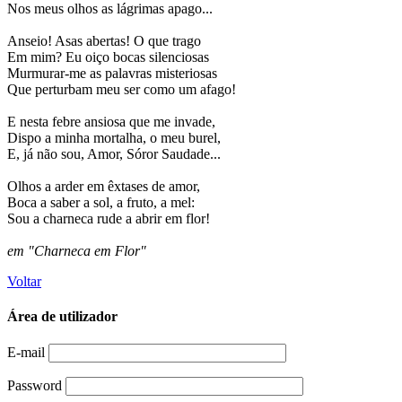
Nos meus olhos as lágrimas apago...
Anseio! Asas abertas! O que trago
Em mim? Eu oiço bocas silenciosas
Murmurar-me as palavras misteriosas
Que perturbam meu ser como um afago!
E nesta febre ansiosa que me invade,
Dispo a minha mortalha, o meu burel,
E, já não sou, Amor, Sóror Saudade...
Olhos a arder em êxtases de amor,
Boca a saber a sol, a fruto, a mel:
Sou a charneca rude a abrir em flor!
em "Charneca em Flor"
Voltar
Área de utilizador
E-mail
Password