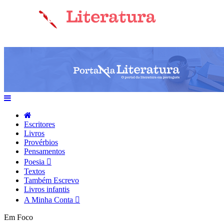
Escritores
Livros
Provérbios
Pensamentos
Poesia
Textos
Também Escrevo
Livros infantis
A Minha Conta
Em Foco