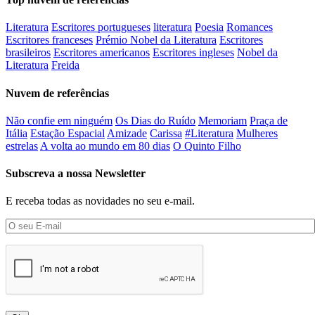
Literatura
Escritores portugueses
literatura
Poesia
Romances
Escritores franceses
Prémio Nobel da Literatura
Escritores
brasileiros
Escritores americanos
Escritores ingleses
Nobel da
Literatura
Freida
Nuvem de referências
Não confie em ninguém
Os Dias do Ruído
Memoriam
Praça de
Itália
Estação Espacial
Amizade
Carissa
#Literatura
Mulheres
estrelas
A volta ao mundo em 80 dias
O Quinto Filho
Subscreva a nossa Newsletter
E receba todas as novidades no seu e-mail.