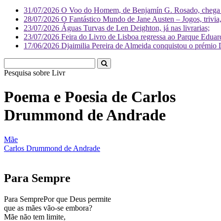
31/07/2026
O Voo do Homem, de Benjamín G. Rosado, chega às
28/07/2026
O Fantástico Mundo de Jane Austen – Jogos, trivia, 
23/07/2026
Águas Turvas de Len Deighton, já nas livrarias;
23/07/2026
Feira do Livro de Lisboa regressa ao Parque Eduar
17/06/2026
Djaimilia Pereira de Almeida conquistou o prémio 
Pesquisa sobre
Literatura
Poema e Poesia de Carlos
Drummond de Andrade
Mãe
Carlos Drummond de Andrade
Para Sempre
Para SemprePor que Deus permite
que as mães vão-se embora?
Mãe não tem limite,