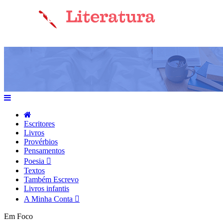
Escritores
Livros
Provérbios
Pensamentos
Poesia
Textos
Também Escrevo
Livros infantis
A Minha Conta
Em Foco