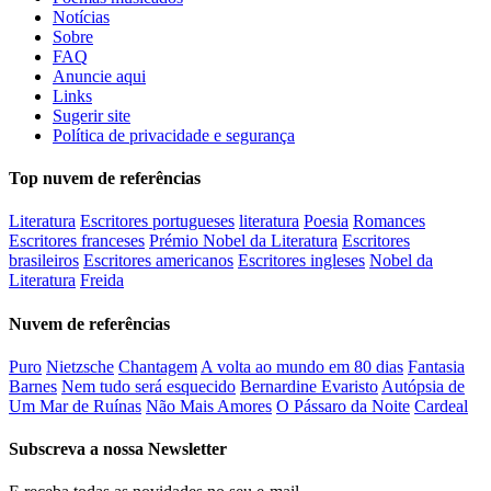
Notícias
Sobre
FAQ
Anuncie aqui
Links
Sugerir site
Política de privacidade e segurança
Top nuvem de referências
Literatura
Escritores portugueses
literatura
Poesia
Romances
Escritores franceses
Prémio Nobel da Literatura
Escritores
brasileiros
Escritores americanos
Escritores ingleses
Nobel da
Literatura
Freida
Nuvem de referências
Puro
Nietzsche
Chantagem
A volta ao mundo em 80 dias
Fantasia
Barnes
Nem tudo será esquecido
Bernardine Evaristo
Autópsia de
Um Mar de Ruínas
Não Mais Amores
O Pássaro da Noite
Cardeal
Subscreva a nossa Newsletter