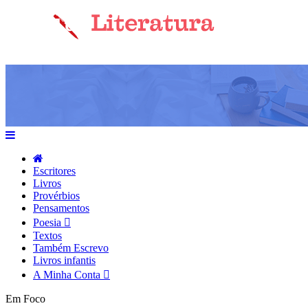
Escritores
Livros
Provérbios
Pensamentos
Poesia
Textos
Também Escrevo
Livros infantis
A Minha Conta
Em Foco