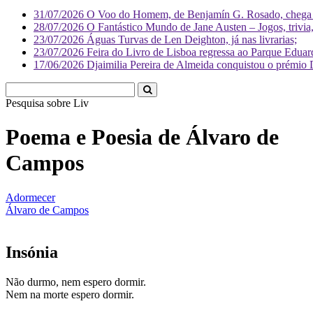
31/07/2026
O Voo do Homem, de Benjamín G. Rosado, chega às
28/07/2026
O Fantástico Mundo de Jane Austen – Jogos, trivia, 
23/07/2026
Águas Turvas de Len Deighton, já nas livrarias;
23/07/2026
Feira do Livro de Lisboa regressa ao Parque Eduar
17/06/2026
Djaimilia Pereira de Almeida conquistou o prémio 
Pesquisa sobre
Literatura
Poema e Poesia de Álvaro de
Campos
Adormecer
Álvaro de Campos
Insónia
Não durmo, nem espero dormir.
Nem na morte espero dormir.