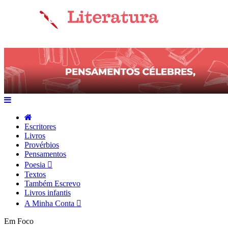
Escritores
Livros
Provérbios
Pensamentos
Poesia
Textos
Também Escrevo
Livros infantis
A Minha Conta
Em Foco