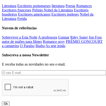
Literatura
Escritores portugueses
literatura
Poesia
Romances
Escritores franceses
Prémio Nobel da Literatura
Escritores
brasileiros
Escritores americanos
Escritores ingleses
Nobel da
Literatura
Freida
Nuvem de referências
Sobreviver a Esta Noite
A professora
Gunnar
Riley Sager
Jon Foss
autor de guiões para filmes
Romance sexy
PRÉMIO GONCOURT
a camareira
O Paraíso
Biafra
As sete irmãs
Subscreva a nossa Newsletter
E receba todas as novidades no seu e-mail.
Ok