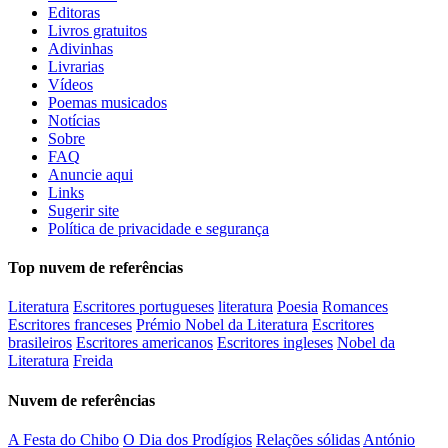
Editoras
Livros gratuitos
Adivinhas
Livrarias
Vídeos
Poemas musicados
Notícias
Sobre
FAQ
Anuncie aqui
Links
Sugerir site
Política de privacidade e segurança
Top nuvem de referências
Literatura
Escritores portugueses
literatura
Poesia
Romances
Escritores franceses
Prémio Nobel da Literatura
Escritores
brasileiros
Escritores americanos
Escritores ingleses
Nobel da
Literatura
Freida
Nuvem de referências
A Festa do Chibo
O Dia dos Prodígios
Relações sólidas
António