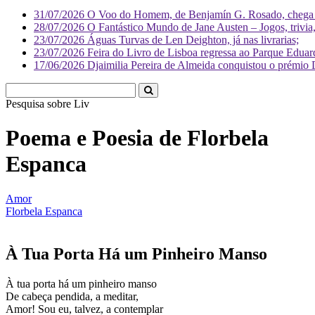
31/07/2026
O Voo do Homem, de Benjamín G. Rosado, chega às
28/07/2026
O Fantástico Mundo de Jane Austen – Jogos, trivia, 
23/07/2026
Águas Turvas de Len Deighton, já nas livrarias;
23/07/2026
Feira do Livro de Lisboa regressa ao Parque Eduar
17/06/2026
Djaimilia Pereira de Almeida conquistou o prémio 
Pesquisa sobre
Literatura
Poema e Poesia de Florbela
Espanca
Amor
Florbela Espanca
À Tua Porta Há um Pinheiro Manso
À tua porta há um pinheiro manso
De cabeça pendida, a meditar,
Amor! Sou eu, talvez, a contemplar