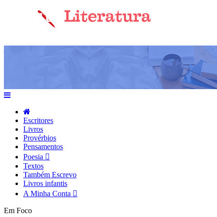
Escritores
Livros
Provérbios
Pensamentos
Poesia
Textos
Também Escrevo
Livros infantis
A Minha Conta
Em Foco