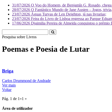
31/07/2026
O Voo do Homem, de Benjamín G. Rosado, chega às
28/07/2026
O Fantástico Mundo de Jane Austen – Jogos, trivia, 
23/07/2026
Águas Turvas de Len Deighton, já nas livrarias;
23/07/2026
Feira do Livro de Lisboa regressa ao Parque Eduar
17/06/2026
Djaimilia Pereira de Almeida conquistou o prémio 
Pesquisa sobre
Poemas e Poesia de Lutar
Briga
Carlos Drummond de Andrade
Ver mais
Voltar
Pág. 1 de 1
«
1
»
Área de utilizador