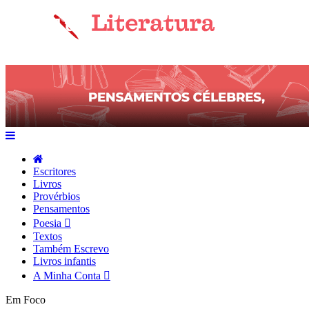
Escritores
Livros
Provérbios
Pensamentos
Poesia
Textos
Também Escrevo
Livros infantis
A Minha Conta
Em Foco