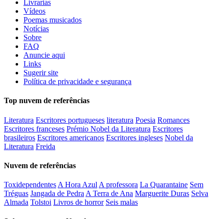
Livrarias
Vídeos
Poemas musicados
Notícias
Sobre
FAQ
Anuncie aqui
Links
Sugerir site
Política de privacidade e segurança
Top nuvem de referências
Literatura
Escritores portugueses
literatura
Poesia
Romances
Escritores franceses
Prémio Nobel da Literatura
Escritores
brasileiros
Escritores americanos
Escritores ingleses
Nobel da
Literatura
Freida
Nuvem de referências
Toxidependentes
A Hora Azul
A professora
La Quarantaine
Sem
Tréguas
Jangada de Pedra
A Terra de Ana
Marguerite Duras
Selva
Almada
Tolstoi
Livros de horror
Seis malas