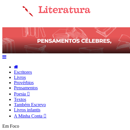
Escritores
Livros
Provérbios
Pensamentos
Poesia
Textos
Também Escrevo
Livros infantis
A Minha Conta
Em Foco