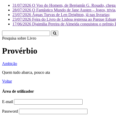
31/07/2026
O Voo do Homem, de Benjamín G. Rosado, chega às
28/07/2026
O Fantástico Mundo de Jane Austen – Jogos, trivia, 
23/07/2026
Águas Turvas de Len Deighton, já nas livrarias;
23/07/2026
Feira do Livro de Lisboa regressa ao Parque Eduar
17/06/2026
Djaimilia Pereira de Almeida conquistou o prémio 
Pesquisa sobre
Liv
Provérbio
Ambição
Quem tudo abarca, pouco ata
Voltar
Área de utilizador
E-mail
Password