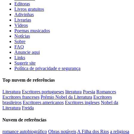
Editoras
Livros gratuitos
Adivinhas
Livrarias
Vídeos
Poemas musicados
Notícias
Sobre
FAQ
Anuncie aqui
Links
Sugerir site
Política de privacidade e segurança
Top nuvem de referências
Literatura
Escritores portugueses
literatura
Poesia
Romances
Escritores franceses
Prémio Nobel da Literatura
Escritores
brasileiros
Escritores americanos
Escritores ingleses
Nobel da
Literatura
Freida
Nuvem de referências
romance autobiográfico
Obras notáveis
A Filha dos Rios
a religiosa