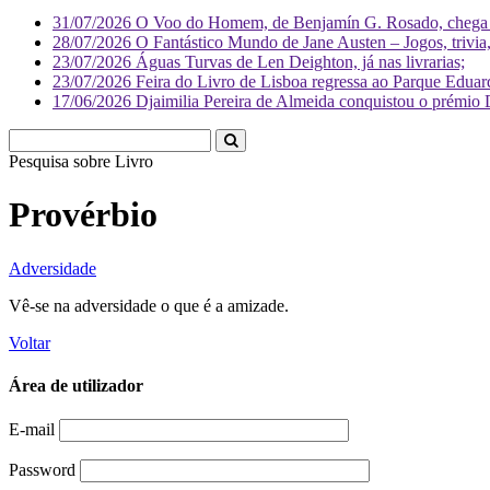
31/07/2026
O Voo do Homem, de Benjamín G. Rosado, chega às
28/07/2026
O Fantástico Mundo de Jane Austen – Jogos, trivia, 
23/07/2026
Águas Turvas de Len Deighton, já nas livrarias;
23/07/2026
Feira do Livro de Lisboa regressa ao Parque Eduar
17/06/2026
Djaimilia Pereira de Almeida conquistou o prémio 
Pesquisa sobre
Liv
Provérbio
Adversidade
Vê-se na adversidade o que é a amizade.
Voltar
Área de utilizador
E-mail
Password