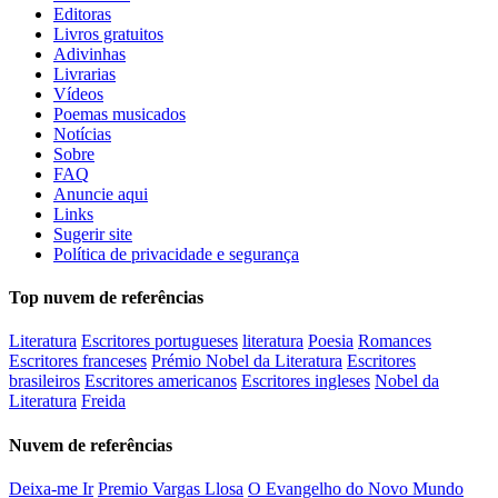
Editoras
Livros gratuitos
Adivinhas
Livrarias
Vídeos
Poemas musicados
Notícias
Sobre
FAQ
Anuncie aqui
Links
Sugerir site
Política de privacidade e segurança
Top nuvem de referências
Literatura
Escritores portugueses
literatura
Poesia
Romances
Escritores franceses
Prémio Nobel da Literatura
Escritores
brasileiros
Escritores americanos
Escritores ingleses
Nobel da
Literatura
Freida
Nuvem de referências
Deixa-me Ir
Premio Vargas Llosa
O Evangelho do Novo Mundo