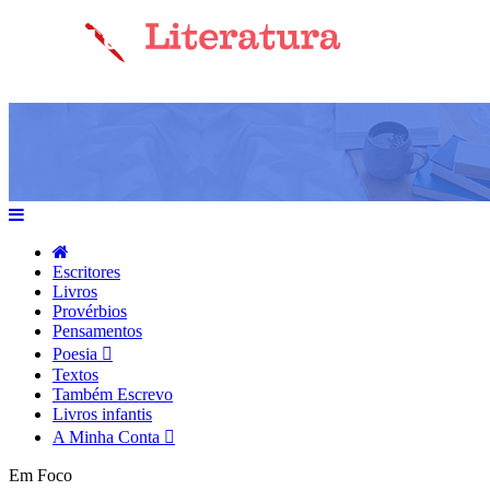
Escritores
Livros
Provérbios
Pensamentos
Poesia
Textos
Também Escrevo
Livros infantis
A Minha Conta
Em Foco