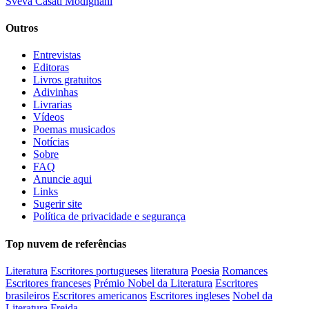
Sveva Casati Modignani
Outros
Entrevistas
Editoras
Livros gratuitos
Adivinhas
Livrarias
Vídeos
Poemas musicados
Notícias
Sobre
FAQ
Anuncie aqui
Links
Sugerir site
Política de privacidade e segurança
Top nuvem de referências
Literatura
Escritores portugueses
literatura
Poesia
Romances
Escritores franceses
Prémio Nobel da Literatura
Escritores
brasileiros
Escritores americanos
Escritores ingleses
Nobel da
Literatura
Freida