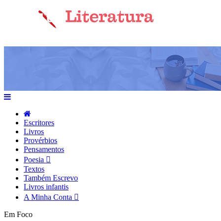
Escritores
Livros
Provérbios
Pensamentos
Poesia
Textos
Também Escrevo
Livros infantis
A Minha Conta
Em Foco