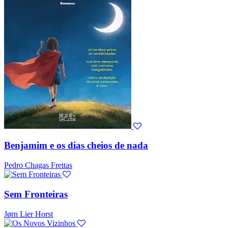
Benjamim e os dias cheios de nada
Pedro Chagas Freitas
Sem Fronteiras
Jørn Lier Horst