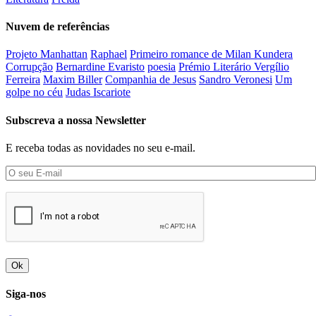
Nuvem de referências
Projeto Manhattan
Raphael
Primeiro romance de Milan Kundera
Corrupção
Bernardine Evaristo
poesia
Prémio Literário Vergílio
Ferreira
Maxim Biller
Companhia de Jesus
Sandro Veronesi
Um
golpe no céu
Judas Iscariote
Subscreva a nossa Newsletter
E receba todas as novidades no seu e-mail.
Ok
Siga-nos