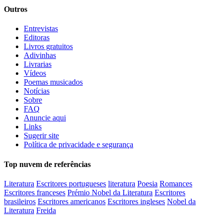
Outros
Entrevistas
Editoras
Livros gratuitos
Adivinhas
Livrarias
Vídeos
Poemas musicados
Notícias
Sobre
FAQ
Anuncie aqui
Links
Sugerir site
Política de privacidade e segurança
Top nuvem de referências
Literatura
Escritores portugueses
literatura
Poesia
Romances
Escritores franceses
Prémio Nobel da Literatura
Escritores
brasileiros
Escritores americanos
Escritores ingleses
Nobel da
Literatura
Freida