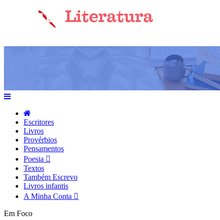
Escritores
Livros
Provérbios
Pensamentos
Poesia
Textos
Também Escrevo
Livros infantis
A Minha Conta
Em Foco