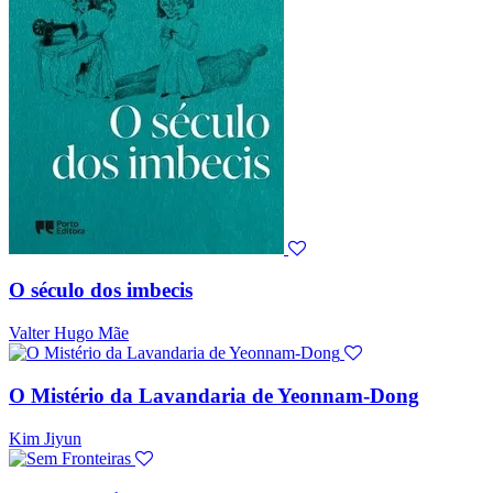
O século dos imbecis
Valter Hugo Mãe
O Mistério da Lavandaria de Yeonnam-Dong
Kim Jiyun