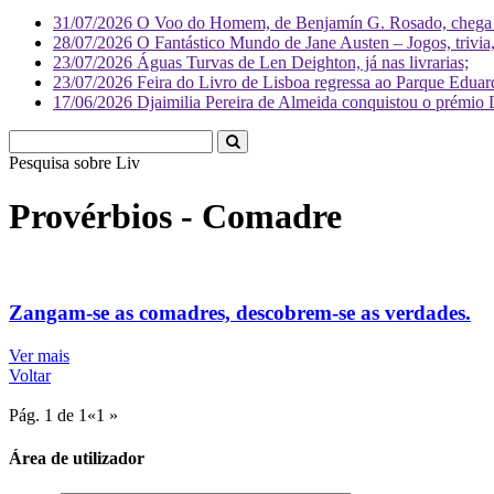
31/07/2026
O Voo do Homem, de Benjamín G. Rosado, chega às
28/07/2026
O Fantástico Mundo de Jane Austen – Jogos, trivia, 
23/07/2026
Águas Turvas de Len Deighton, já nas livrarias;
23/07/2026
Feira do Livro de Lisboa regressa ao Parque Eduar
17/06/2026
Djaimilia Pereira de Almeida conquistou o prémio 
Pesquisa sobre
Literatura
Provérbios - Comadre
Zangam-se as comadres, descobrem-se as verdades.
Ver mais
Voltar
Pág. 1 de 1
«
1
»
Área de utilizador