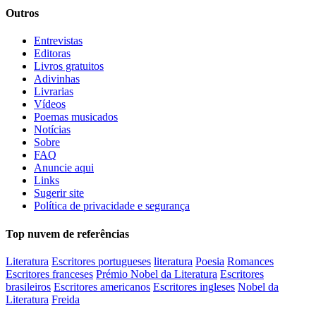
Outros
Entrevistas
Editoras
Livros gratuitos
Adivinhas
Livrarias
Vídeos
Poemas musicados
Notícias
Sobre
FAQ
Anuncie aqui
Links
Sugerir site
Política de privacidade e segurança
Top nuvem de referências
Literatura
Escritores portugueses
literatura
Poesia
Romances
Escritores franceses
Prémio Nobel da Literatura
Escritores
brasileiros
Escritores americanos
Escritores ingleses
Nobel da
Literatura
Freida