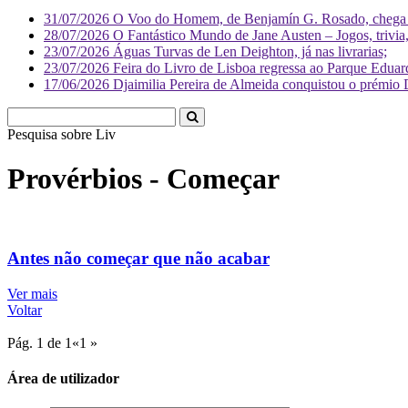
31/07/2026
O Voo do Homem, de Benjamín G. Rosado, chega às
28/07/2026
O Fantástico Mundo de Jane Austen – Jogos, trivia, 
23/07/2026
Águas Turvas de Len Deighton, já nas livrarias;
23/07/2026
Feira do Livro de Lisboa regressa ao Parque Eduar
17/06/2026
Djaimilia Pereira de Almeida conquistou o prémio 
Pesquisa sobre
Literatura
Provérbios - Começar
Antes não começar que não acabar
Ver mais
Voltar
Pág. 1 de 1
«
1
»
Área de utilizador