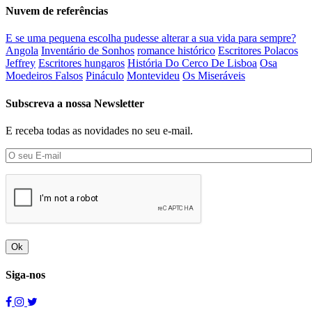
Nuvem de referências
E se uma pequena escolha pudesse alterar a sua vida para sempre?
Angola
Inventário de Sonhos
romance histórico
Escritores Polacos
Jeffrey
Escritores hungaros
História Do Cerco De Lisboa
Osa
Moedeiros Falsos
Pináculo
Montevideu
Os Miseráveis
Subscreva a nossa Newsletter
E receba todas as novidades no seu e-mail.
Ok
Siga-nos