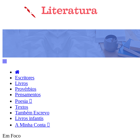
Escritores
Livros
Provérbios
Pensamentos
Poesia
Textos
Também Escrevo
Livros infantis
A Minha Conta
Em Foco