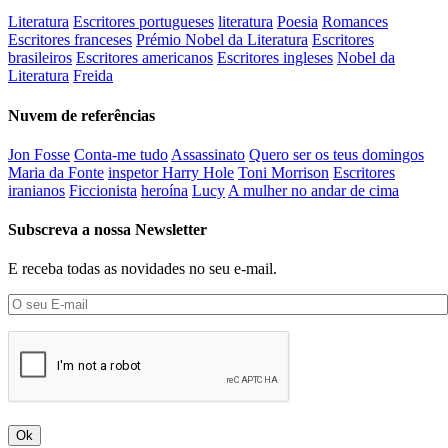
Literatura
Escritores portugueses
literatura
Poesia
Romances
Escritores franceses
Prémio Nobel da Literatura
Escritores
brasileiros
Escritores americanos
Escritores ingleses
Nobel da
Literatura
Freida
Nuvem de referências
Jon Fosse
Conta-me tudo
Assassinato
Quero ser os teus domingos
Maria da Fonte
inspetor Harry Hole
Toni Morrison
Escritores
iranianos
Ficcionista
heroína
Lucy
A mulher no andar de cima
Subscreva a nossa Newsletter
E receba todas as novidades no seu e-mail.
Ok