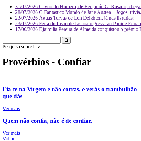
31/07/2026
O Voo do Homem, de Benjamín G. Rosado, chega às
28/07/2026
O Fantástico Mundo de Jane Austen – Jogos, trivia, 
23/07/2026
Águas Turvas de Len Deighton, já nas livrarias;
23/07/2026
Feira do Livro de Lisboa regressa ao Parque Eduar
17/06/2026
Djaimilia Pereira de Almeida conquistou o prémio 
Pesquisa sobre
Literatura
Provérbios - Confiar
Fia-te na Virgem e não corras, e verás o trambulhão
que dás
Ver mais
Quem não confia, não é de confiar.
Ver mais
Voltar