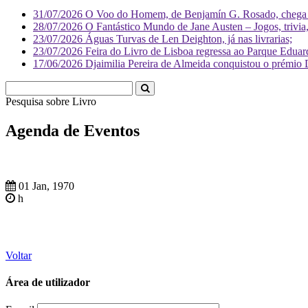
31/07/2026
O Voo do Homem, de Benjamín G. Rosado, chega às
28/07/2026
O Fantástico Mundo de Jane Austen – Jogos, trivia, 
23/07/2026
Águas Turvas de Len Deighton, já nas livrarias;
23/07/2026
Feira do Livro de Lisboa regressa ao Parque Eduar
17/06/2026
Djaimilia Pereira de Almeida conquistou o prémio 
Pesquisa sobre
Literatura
Agenda de Eventos
01 Jan, 1970
h
Voltar
Área de utilizador