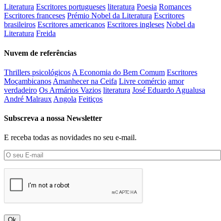
Literatura
Escritores portugueses
literatura
Poesia
Romances
Escritores franceses
Prémio Nobel da Literatura
Escritores
brasileiros
Escritores americanos
Escritores ingleses
Nobel da
Literatura
Freida
Nuvem de referências
Thrillers psicológicos
A Economia do Bem Comum
Escritores
Moçambicanos
Amanhecer na Ceifa
Livre comércio
amor
verdadeiro
Os Armários Vazios
literatura
José Eduardo Agualusa
André Malraux
Angola
Feitiços
Subscreva a nossa Newsletter
E receba todas as novidades no seu e-mail.
Ok