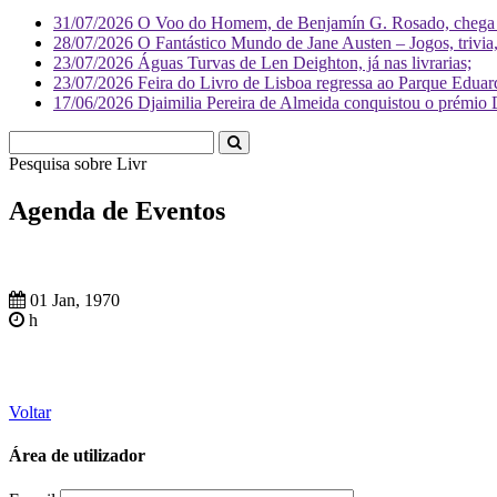
31/07/2026
O Voo do Homem, de Benjamín G. Rosado, chega às
28/07/2026
O Fantástico Mundo de Jane Austen – Jogos, trivia, 
23/07/2026
Águas Turvas de Len Deighton, já nas livrarias;
23/07/2026
Feira do Livro de Lisboa regressa ao Parque Eduar
17/06/2026
Djaimilia Pereira de Almeida conquistou o prémio 
Pesquisa sobre
Literatura
Agenda de Eventos
01 Jan, 1970
h
Voltar
Área de utilizador