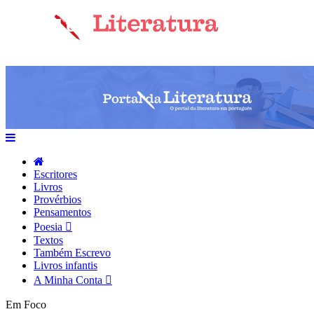
Escritores
Livros
Provérbios
Pensamentos
Poesia
Textos
Também Escrevo
Livros infantis
A Minha Conta
Em Foco