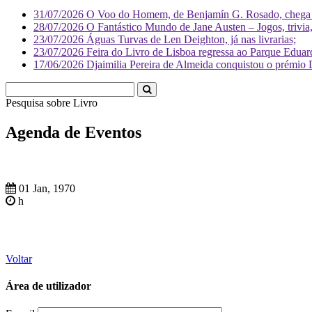
31/07/2026
O Voo do Homem, de Benjamín G. Rosado, chega às
28/07/2026
O Fantástico Mundo de Jane Austen – Jogos, trivia, 
23/07/2026
Águas Turvas de Len Deighton, já nas livrarias;
23/07/2026
Feira do Livro de Lisboa regressa ao Parque Eduar
17/06/2026
Djaimilia Pereira de Almeida conquistou o prémio 
Pesquisa sobre
Li
Agenda de Eventos
01 Jan, 1970
h
Voltar
Área de utilizador