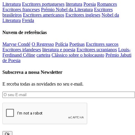
Literatura
Escritores portugueses
literatura
Poesia
Romances
Escritores franceses
Prémio Nobel da Literatura
Escritores
brasileiros
Escritores americanos
Escritores ingleses
Nobel da
Literatura
Freida
Nuvem de referências
Maryse Condé
O Regresso
Polícia
Poetisas
Escritores suecos
Escritores irlandeses
literatura e poesia
Escritores ucranianos
Louis-
Ferdinand Céline
carteira
Clássico sobre o holocausto
Prémio Jabuti
de Poesia
Subscreva a nossa Newsletter
E receba todas as novidades no seu e-mail.
Ok