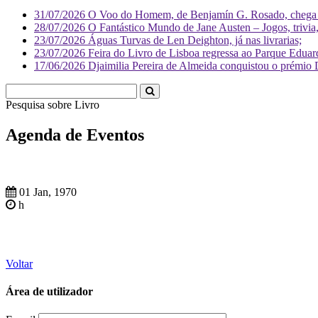
31/07/2026
O Voo do Homem, de Benjamín G. Rosado, chega às
28/07/2026
O Fantástico Mundo de Jane Austen – Jogos, trivia, 
23/07/2026
Águas Turvas de Len Deighton, já nas livrarias;
23/07/2026
Feira do Livro de Lisboa regressa ao Parque Eduar
17/06/2026
Djaimilia Pereira de Almeida conquistou o prémio 
Pesquisa sobre
Liv
Agenda de Eventos
01 Jan, 1970
h
Voltar
Área de utilizador