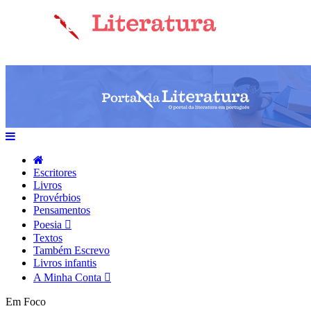
Escritores
Livros
Provérbios
Pensamentos
Poesia
Textos
Também Escrevo
Livros infantis
A Minha Conta
Em Foco