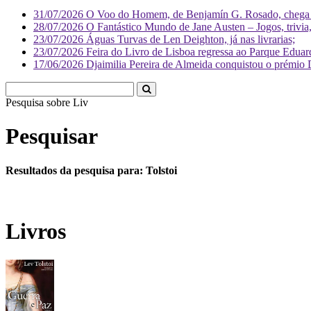
31/07/2026
O Voo do Homem, de Benjamín G. Rosado, chega às
28/07/2026
O Fantástico Mundo de Jane Austen – Jogos, trivia, 
23/07/2026
Águas Turvas de Len Deighton, já nas livrarias;
23/07/2026
Feira do Livro de Lisboa regressa ao Parque Eduar
17/06/2026
Djaimilia Pereira de Almeida conquistou o prémio 
Pesquisa sobre
Literatura
Pesquisar
Resultados da pesquisa para: Tolstoi
Livros