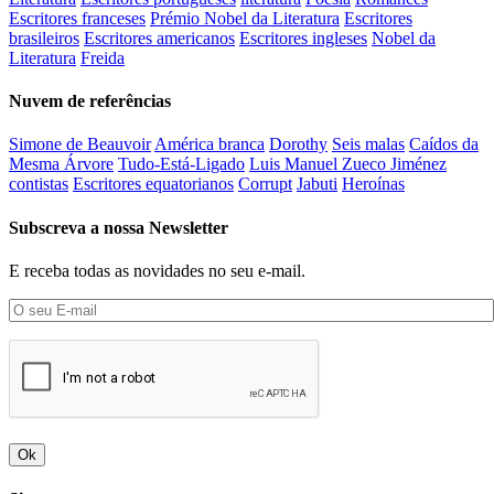
Escritores franceses
Prémio Nobel da Literatura
Escritores
brasileiros
Escritores americanos
Escritores ingleses
Nobel da
Literatura
Freida
Nuvem de referências
Simone de Beauvoir
América branca
Dorothy
Seis malas
Caídos da
Mesma Árvore
Tudo-Está-Ligado
Luis Manuel Zueco Jiménez
contistas
Escritores equatorianos
Corrupt
Jabuti
Heroínas
Subscreva a nossa Newsletter
E receba todas as novidades no seu e-mail.
Ok