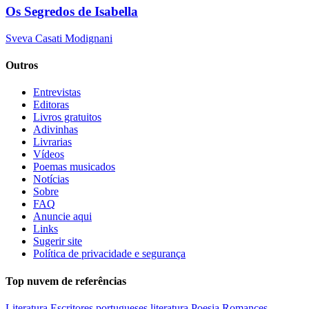
Os Segredos de Isabella
Sveva Casati Modignani
Outros
Entrevistas
Editoras
Livros gratuitos
Adivinhas
Livrarias
Vídeos
Poemas musicados
Notícias
Sobre
FAQ
Anuncie aqui
Links
Sugerir site
Política de privacidade e segurança
Top nuvem de referências
Literatura
Escritores portugueses
literatura
Poesia
Romances