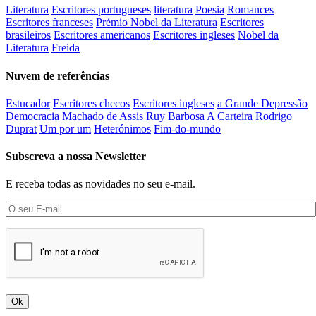
Literatura
Escritores portugueses
literatura
Poesia
Romances
Escritores franceses
Prémio Nobel da Literatura
Escritores
brasileiros
Escritores americanos
Escritores ingleses
Nobel da
Literatura
Freida
Nuvem de referências
Estucador
Escritores checos
Escritores ingleses
a Grande Depressão
Democracia
Machado de Assis
Ruy Barbosa
A Carteira
Rodrigo
Duprat
Um por um
Heterónimos
Fim-do-mundo
Subscreva a nossa Newsletter
E receba todas as novidades no seu e-mail.
Ok