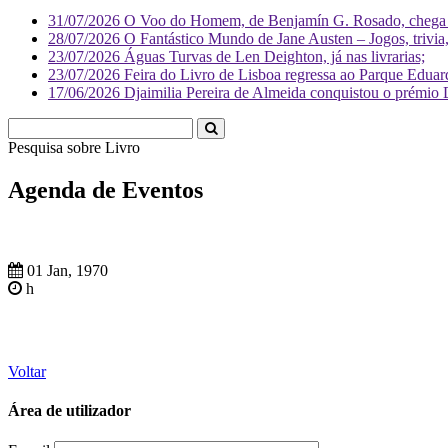
31/07/2026
O Voo do Homem, de Benjamín G. Rosado, chega às
28/07/2026
O Fantástico Mundo de Jane Austen – Jogos, trivia, 
23/07/2026
Águas Turvas de Len Deighton, já nas livrarias;
23/07/2026
Feira do Livro de Lisboa regressa ao Parque Eduar
17/06/2026
Djaimilia Pereira de Almeida conquistou o prémio 
Pesquisa sobre
Liv
Agenda de Eventos
01 Jan, 1970
h
Voltar
Área de utilizador