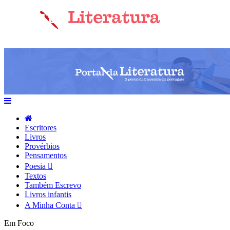
Escritores
Livros
Provérbios
Pensamentos
Poesia
Textos
Também Escrevo
Livros infantis
A Minha Conta
Em Foco