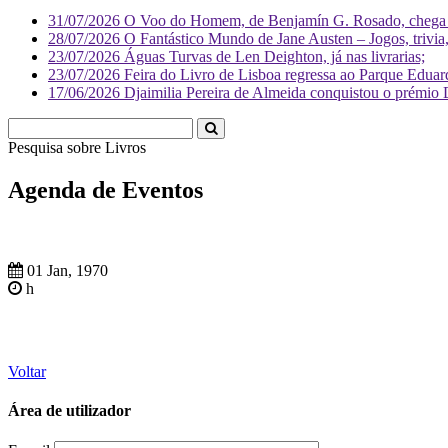
31/07/2026
O Voo do Homem, de Benjamín G. Rosado, chega às
28/07/2026
O Fantástico Mundo de Jane Austen – Jogos, trivia, 
23/07/2026
Águas Turvas de Len Deighton, já nas livrarias;
23/07/2026
Feira do Livro de Lisboa regressa ao Parque Eduar
17/06/2026
Djaimilia Pereira de Almeida conquistou o prémio 
Pesquisa sobre
Liv
Agenda de Eventos
01 Jan, 1970
h
Voltar
Área de utilizador