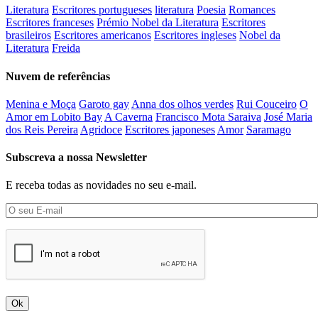
Literatura
Escritores portugueses
literatura
Poesia
Romances
Escritores franceses
Prémio Nobel da Literatura
Escritores
brasileiros
Escritores americanos
Escritores ingleses
Nobel da
Literatura
Freida
Nuvem de referências
Menina e Moça
Garoto gay
Anna dos olhos verdes
Rui Couceiro
O
Amor em Lobito Bay
A Caverna
Francisco Mota Saraiva
José Maria
dos Reis Pereira
Agridoce
Escritores japoneses
Amor
Saramago
Subscreva a nossa Newsletter
E receba todas as novidades no seu e-mail.
Ok