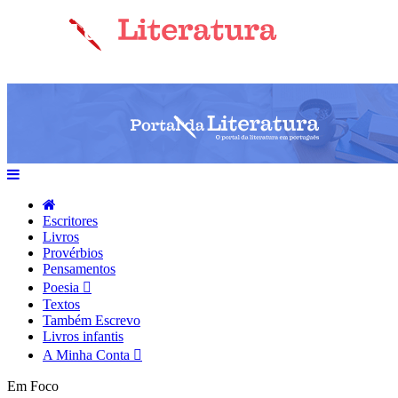
Escritores
Livros
Provérbios
Pensamentos
Poesia
Textos
Também Escrevo
Livros infantis
A Minha Conta
Em Foco