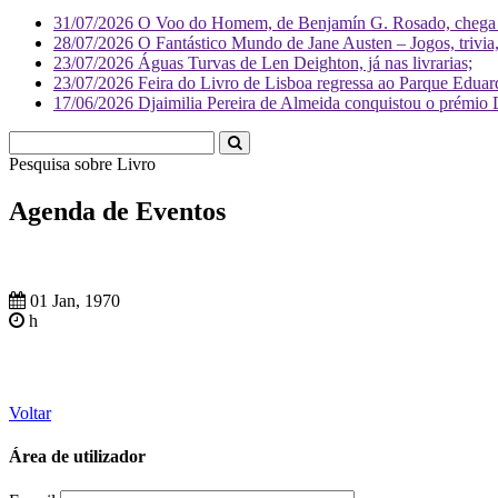
31/07/2026
O Voo do Homem, de Benjamín G. Rosado, chega às
28/07/2026
O Fantástico Mundo de Jane Austen – Jogos, trivia, 
23/07/2026
Águas Turvas de Len Deighton, já nas livrarias;
23/07/2026
Feira do Livro de Lisboa regressa ao Parque Eduar
17/06/2026
Djaimilia Pereira de Almeida conquistou o prémio 
Pesquisa sobre
Liv
Agenda de Eventos
01 Jan, 1970
h
Voltar
Área de utilizador