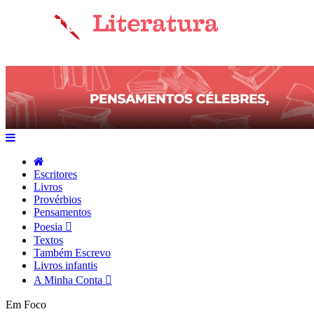
Escritores
Livros
Provérbios
Pensamentos
Poesia
Textos
Também Escrevo
Livros infantis
A Minha Conta
Em Foco