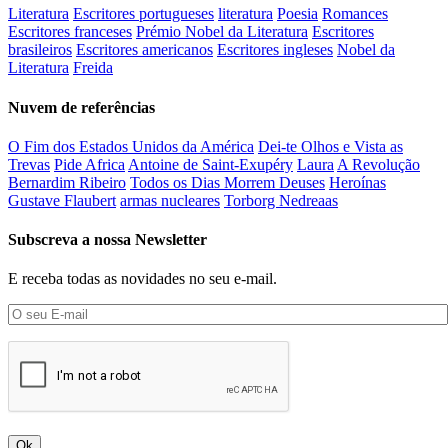
Literatura
Escritores portugueses
literatura
Poesia
Romances
Escritores franceses
Prémio Nobel da Literatura
Escritores
brasileiros
Escritores americanos
Escritores ingleses
Nobel da
Literatura
Freida
Nuvem de referências
O Fim dos Estados Unidos da América
Dei-te Olhos e Vista as
Trevas
Pide Africa
Antoine de Saint-Exupéry
Laura
A Revolução
Bernardim Ribeiro
Todos os Dias Morrem Deuses
Heroínas
Gustave Flaubert
armas nucleares
Torborg Nedreaas
Subscreva a nossa Newsletter
E receba todas as novidades no seu e-mail.
Ok