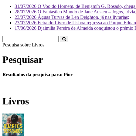
31/07/2026
O Voo do Homem, de Benjamín G. Rosado, chega às
28/07/2026
O Fantástico Mundo de Jane Austen – Jogos, trivia, 
23/07/2026
Águas Turvas de Len Deighton, já nas livrarias;
23/07/2026
Feira do Livro de Lisboa regressa ao Parque Eduar
17/06/2026
Djaimilia Pereira de Almeida conquistou o prémio 
Pesquisa sobre
Pesquisar
Resultados da pesquisa para: Pior
Livros