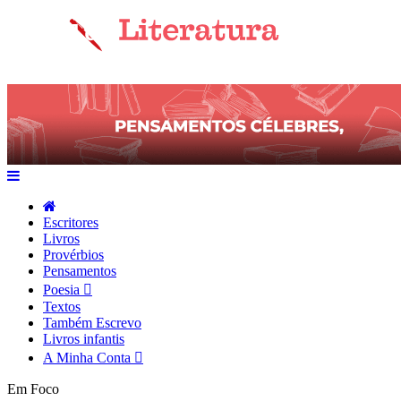
Escritores
Livros
Provérbios
Pensamentos
Poesia
Textos
Também Escrevo
Livros infantis
A Minha Conta
Em Foco