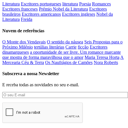
Literatura
Escritores portugueses
literatura
Poesia
Romances
Escritores franceses
Prémio Nobel da Literatura
Escritores
brasileiros
Escritores americanos
Escritores ingleses
Nobel da
Literatura
Freida
Nuvem de referências
O Monte dos Vendavais
O sentido da náusea
Seis Propostas para o
Próximo Milénio
tertúlias literárias
Carrie
ficção
Escritores
dinamarqueses
a oportunidade de ser livre. Um romance marcante
que mostra de forma maravilhosa que o amor
Maria Teresa Horta
A
Mercearia Céu & Terra
Os Naufrágios de Camões
Nora Roberts
Subscreva a nossa Newsletter
E receba todas as novidades no seu e-mail.