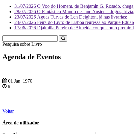
31/07/2026
O Voo do Homem, de Benjamín G. Rosado, chega às
28/07/2026
O Fantástico Mundo de Jane Austen – Jogos, trivia, 
23/07/2026
Águas Turvas de Len Deighton, já nas livrarias;
23/07/2026
Feira do Livro de Lisboa regressa ao Parque Eduar
17/06/2026
Djaimilia Pereira de Almeida conquistou o prémio 
Pesquisa sobre
Li
Agenda de Eventos
01 Jan, 1970
h
Voltar
Área de utilizador