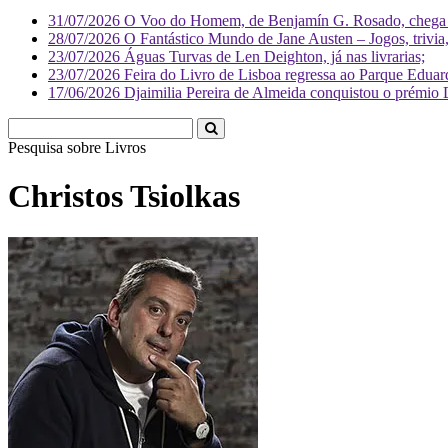
31/07/2026
O Voo do Homem, de Benjamín G. Rosado, chega às
28/07/2026
O Fantástico Mundo de Jane Austen – Jogos, trivia, 
23/07/2026
Águas Turvas de Len Deighton, já nas livrarias;
23/07/2026
Feira do Livro de Lisboa regressa ao Parque Eduar
17/06/2026
Djaimilia Pereira de Almeida conquistou o prémio 
Pesquisa sobre
Li
Christos Tsiolkas