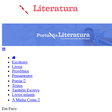
Escritores
Livros
Provérbios
Pensamentos
Poesia
Textos
Também Escrevo
Livros infantis
A Minha Conta
Em Foco